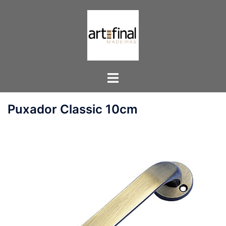
Pular
para
o
conteúdo
Toggle
menu
Puxador Classic 10cm