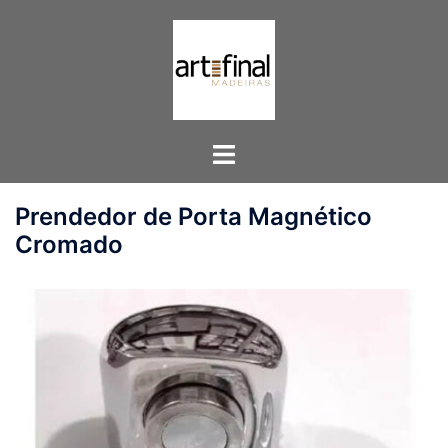
Pular
para
o
conteúdo
Toggle
menu
Prendedor de Porta Magnético
Cromado