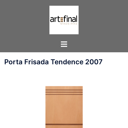
Pular
para
o
conteúdo
Toggle
menu
Porta Frisada Tendence 2007