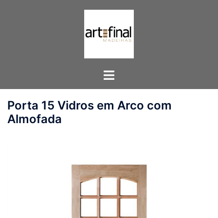
Pular
para
o
conteúdo
Toggle
menu
Porta 15 Vidros em Arco com
Almofada