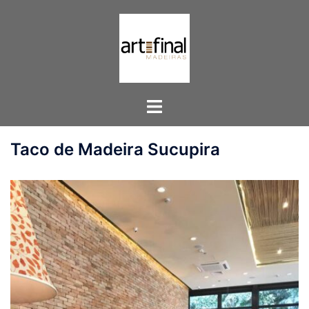
Pular
para
o
conteúdo
Toggle
menu
Taco de Madeira Sucupira