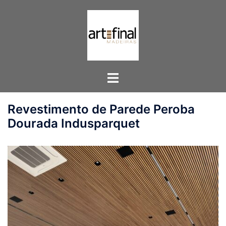
Pular
para
o
conteúdo
Toggle
menu
Revestimento de Parede Peroba
Dourada Indusparquet