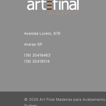
Avenida Loreto, 876
Araras-SP
(19) 35418463
(19) 35419514
© 2026 Art Final Madeiras para Acabamento
Sydney