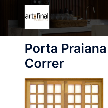
Pular
para
o
conteúdo
Porta Praiana
Correr