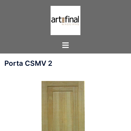
Pular
para
o
conteúdo
Toggle
menu
Porta CSMV 2