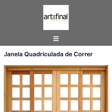
Pular
para
o
conteúdo
Toggle
menu
Janela Quadriculada de Correr