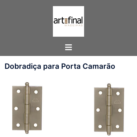
Pular
para
o
conteúdo
Toggle
menu
Dobradiça para Porta Camarão