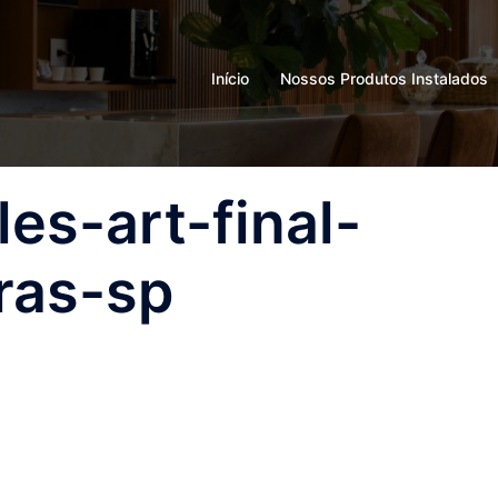
Início
Nossos Produtos Instalados
es-art-final-
ras-sp