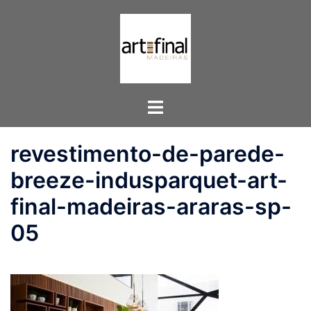
Pular
para
o
conteúdo
Toggle
menu
revestimento-de-parede-
breeze-indusparquet-art-
final-madeiras-araras-sp-
05