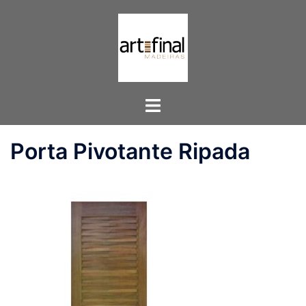
Pular
para
o
conteúdo
Toggle
menu
Porta Pivotante Ripada