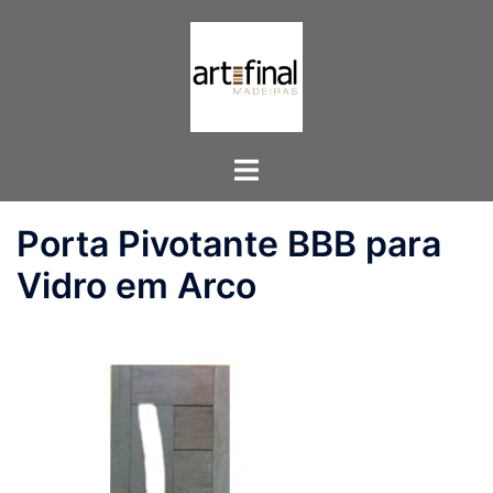
Pular
para
o
conteúdo
Toggle
menu
Porta Pivotante BBB para
Vidro em Arco