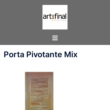
Pular
para
o
conteúdo
Toggle
menu
Porta Pivotante Mix