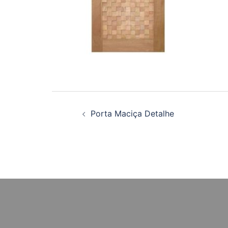
Navegação
Porta Maciça Detalhe
de
posts