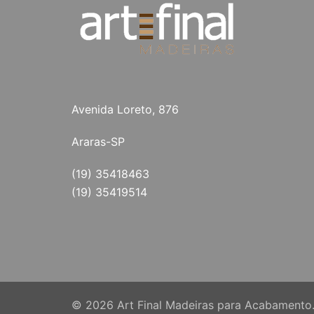
Avenida Loreto, 876
Araras-SP
(19) 35418463
(19) 35419514
© 2026 Art Final Madeiras para Acabamento