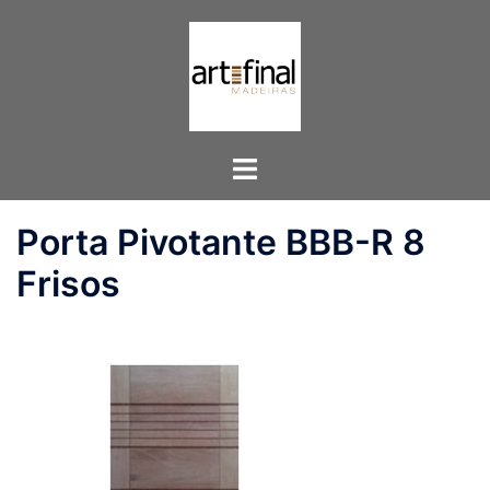
Pular
para
o
conteúdo
Toggle
menu
Porta Pivotante BBB-R 8
Frisos