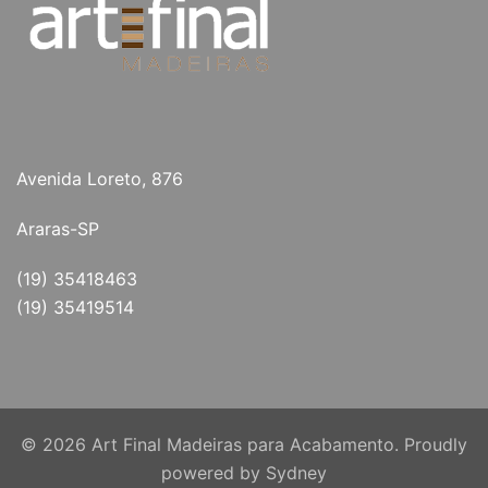
Avenida Loreto, 876
Araras-SP
(19) 35418463
(19) 35419514
© 2026 Art Final Madeiras para Acabamento. Proudly
powered by
Sydney