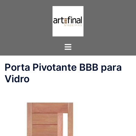
Pular
para
o
conteúdo
Toggle
menu
Porta Pivotante BBB para
Vidro