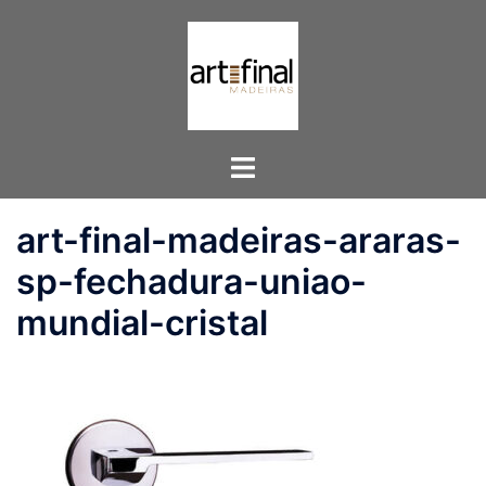
Pular
para
o
conteúdo
Toggle
menu
art-final-madeiras-araras-
sp-fechadura-uniao-
mundial-cristal