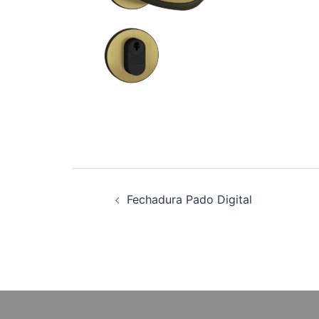
Navegação
Fechadura Pado Digital
de
posts