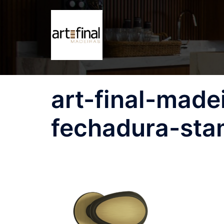
Pular
para
o
conteúdo
art-final-made
fechadura-st