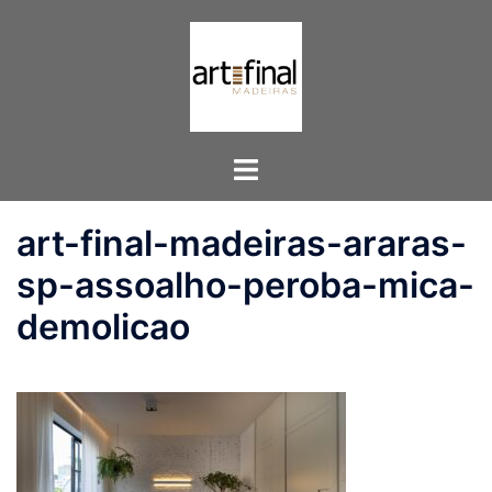
Pular
para
o
conteúdo
Toggle
menu
art-final-madeiras-araras-
sp-assoalho-peroba-mica-
demolicao