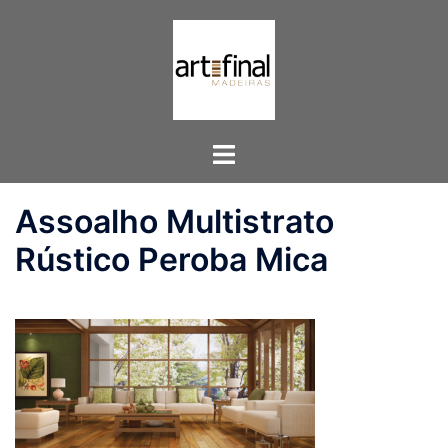
Pular
para
o
conteúdo
Toggle
menu
Assoalho Multistrato
Rústico Peroba Mica