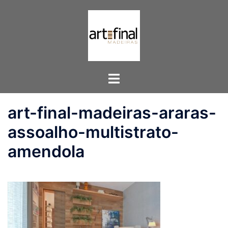
Pular
para
o
conteúdo
Toggle
menu
art-final-madeiras-araras-
assoalho-multistrato-
amendola