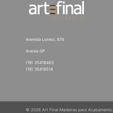
Avenida Loreto, 876
Araras-SP
(19) 35418463
(19) 35419514
© 2026 Art Final Madeiras para Acabamento