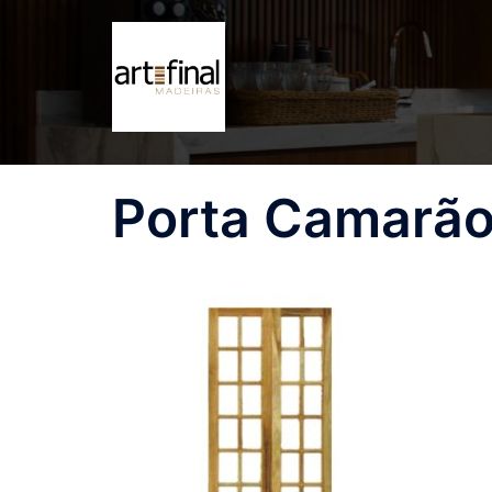
Pular
para
o
conteúdo
Porta Camarão